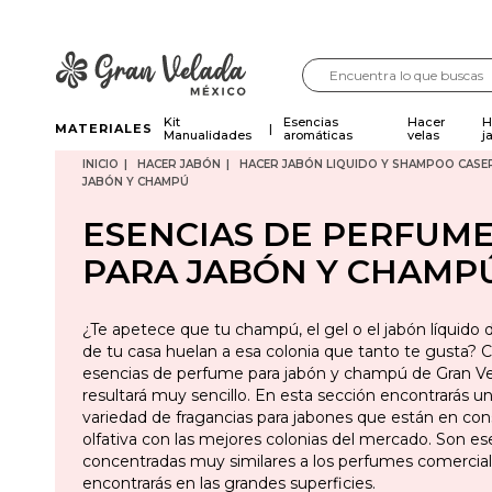
Kit
Esencias
Hacer
H
MATERIALES
Manualidades
aromáticas
velas
j
INICIO
HACER JABÓN
HACER JABÓN LIQUIDO Y SHAMPOO CASE
JABÓN Y CHAMPÚ
ESENCIAS DE PERFUM
PARA JABÓN Y CHAMP
¿Te apetece que tu champú, el gel o el jabón líquido
de tu casa huelan a esa colonia que tanto te gusta? C
esencias de perfume para jabón y champú de Gran Ve
resultará muy sencillo. En esta sección encontrarás u
variedad de fragancias para jabones que están en co
olfativa con las mejores colonias del mercado. Son es
concentradas muy similares a los perfumes comercia
encontrarás en las grandes superficies.