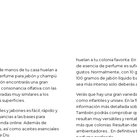
huelan a tu colonia favorita. 
de esencia de perfume es sufi
 de manos de tu casa huelan a
gustos. Normalmente, con 10 g
 perfume para jabón y champú
100 gramos de jabón líquido b
ción encontrarás una gran
sea más intenso solo deberás 
consonancia olfativa con las
adas muy similares a los
Verás que hay una gran varied
 superficies.
como infantiles y unisex. En l
información más detallada sob
s y jabones es fácil, rápido y
También podrás comprobar que 
ancias a las bases para
resultan muy versátiles y rent
ienda online. Además de
más que colonias. Resultan ide
, así como aceites esenciales
ambientadores... En definitiva
 Diy.
perfume preferido.