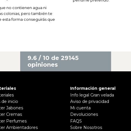
que no contienen agua ni
as colonias, pero también te
De esta forma conseguirás que
9.6 / 10 de 29145
opiniones
eriales
Información general
eriales
Info legal Gran velada
 de inicio
Aviso de privacidad
er Jabones
Mi cuenta
er Cremas
Devoluciones
er Perfumes
FAQS
er Ambientadores
Sobre Nosotros