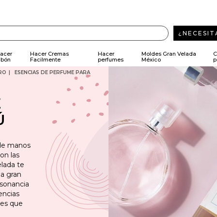
¿NECESIT
acer
Hacer Cremas
Hacer
Moldes Gran Velada
C
abón
Facilmente
perfumes
México
p
RO
ESENCIAS DE PERFUME PARA
E
Ú
 de manos
on las
lada te
na gran
nsonancia
encias
les que