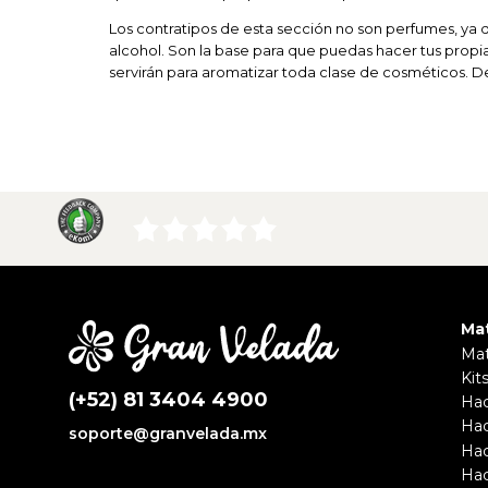
Los contratipos de esta sección no son perfumes, ya 
alcohol. Son la base para que puedas hacer tus propi
servirán para aromatizar toda clase de cosméticos. 
Mat
Mat
Kits
(+52) 81 3404 4900
Hac
Hac
soporte@granvelada.mx
Hac
Hac