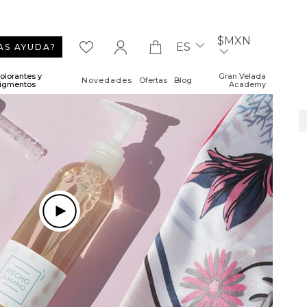
$MXN
ES
AS AYUDA?
olorantes y
Gran Velada
Novedades
Ofertas
Blog
igmentos
Academy