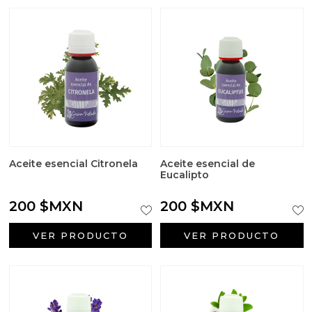
Outlet
Packaging para tus creaciones
Principios activos cosmetología
Recordatorios de primera comunión
Regalos para bautizo
Aceite esencial Citronela
Aceite esencial de
Eucalipto
Regalos para boda
200 $MXN
200 $MXN
Insumos para Halloween
VER PRODUCTO
VER PRODUCTO
Tarros para velas
Tensioactivos