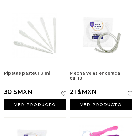
Outlet
Packaging para tus creaciones
Principios activos cosmetología
Recordatorios de primera comunión
Regalos para bautizo
Pipetas pasteur 3 ml
Mecha velas encerada
Regalos para boda
cal.18
30 $MXN
21 $MXN
Insumos para Halloween
VER PRODUCTO
VER PRODUCTO
Tarros para velas
Tensioactivos