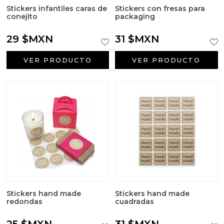
Sales aromáticas
Stickers infantiles caras de
Stickers con fresas para
conejito
packaging
Utensilios
29 $MXN
31 $MXN
VER PRODUCTO
VER PRODUCTO
Stickers hand made
Stickers hand made
redondas
cuadradas
25 $MXN
31 $MXN