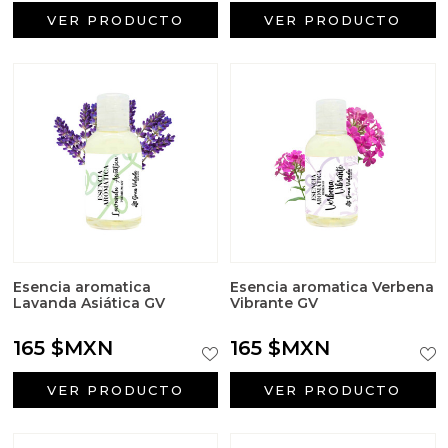
Outlet
VER PRODUCTO
VER PRODUCTO
Packaging para tus creaciones
Principios activos cosmetología
Recordatorios de primera comunión
Regalos para bautizo
Regalos para boda
Esencia aromatica
Esencia aromatica Verbena
Insumos para Halloween
Lavanda Asiática GV
Vibrante GV
165 $MXN
165 $MXN
Tarros para velas
VER PRODUCTO
VER PRODUCTO
Tensioactivos