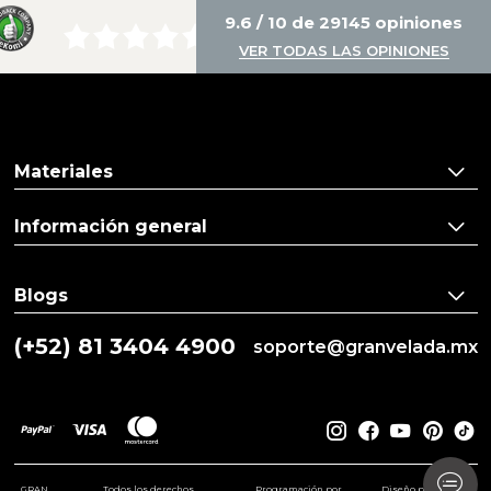
9.6 / 10 de 29145 opiniones
VER TODAS LAS OPINIONES
Materiales
Información general
Blogs
(+52) 81 3404 4900
soporte@granvelada.mx
GRAN
Todos los derechos
Programación por
Diseño por