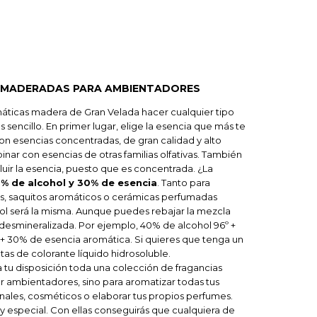
AMADERADAS PARA AMBIENTADORES
máticas madera de Gran Velada hacer cualquier tipo
sencillo. En primer lugar, elige la esencia que más te
Son esencias concentradas, de gran calidad y alto
ar con esencias de otras familias olfativas. También
iluir la esencia, puesto que es concentrada. ¿La
% de alcohol y 30% de esencia
. Tanto para
, saquitos aromáticos o cerámicas perfumadas
ol será la misma. Aunque puedes rebajar la mezcla
esmineralizada. Por ejemplo, 40% de alcohol 96º +
+ 30% de esencia aromática. Si quieres que tenga un
as de colorante líquido hidrosoluble.
u disposición toda una colección de fragancias
 ambientadores, sino para aromatizar todas tus
nales, cosméticos o elaborar tus propios perfumes.
 especial. Con ellas conseguirás que cualquiera de