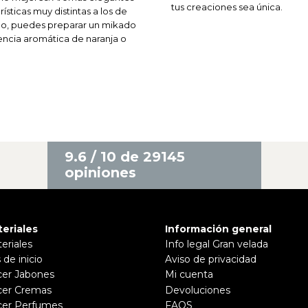
tus creaciones sea única.
sticas muy distintas a los de
emplo, puedes preparar un mikado
cia aromática de naranja o
9.6 / 10 de 29145
opiniones
eriales
Información general
eriales
Info legal Gran velada
 de inicio
Aviso de privacidad
er Jabones
Mi cuenta
er Cremas
Devoluciones
er Perfumes
FAQS