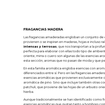
FRAGANCIAS MADERA
Las fragancias amaderadas engloban un conjunto de 
provienen o se inspiran en maderas, hojas e incluso ra
intensas y terrosas
, que nos transportan a la profu
perfecta para elaborar con ellas todo tipo de ambie
oriente, mirra o cuero son algunas de las esencias a
esta sección, aromas que no pasan de moda y que pe
En esta familia aromática engloba esencias con aroma
diferenciados entre sí. Pero en las fragancias amade
esencias aromáticas que provienen exclusivamente 
aromática de pino. Sino que incluye también otras 
patchuli, que proviene de las hojas de un arbusto orien
hierba.
Aunque tradicionalmente se han identificado como fr
esencias aromáticas que gustan tanto a hombres co