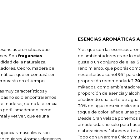
ESENCIAS AROMÁTICAS 
esencias aromáticas que
Y es que con las esencias aro
íces. Son
fragancias
de ambientadores es de lo más 
ndidad de la naturaleza,
guste o un conjunto de ellas. 
ntadores. Cedro, madera de
rendimiento, que podrás combin
romáticas que encontrarás en
necesitarás alcohol 96º, para d
rdurarán en el tiempo.
proporción recomendada?
70
mikados, como ambientadores
s muy característicos y
proporción de esencia y alcoh
radas no solo encontraremos
añadiendo una parte de agua d
de maderas, como la esencia
30% de agua desmineralizada 
con perfil amaderado como
toque de color, añade unas got
tal y vetiver, que es una
Desde Gran Velada ponemos a t
amaderadas no solo para hacer
elaboraciones. Jabones artesa
agancias masculinas, son
Todo con un aroma único y muy
mo mujeres. Aromas elegantes