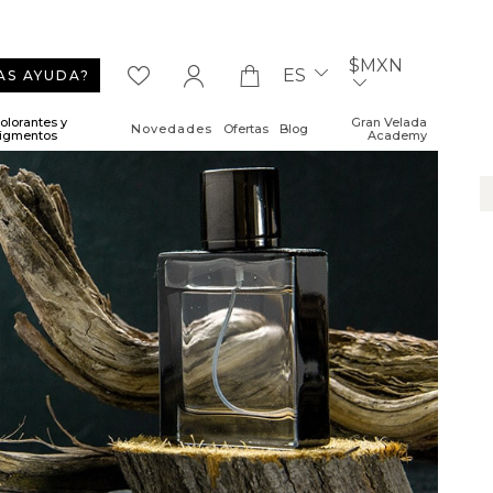
$MXN
ES
AS AYUDA?
olorantes y
Gran Velada
Novedades
Ofertas
Blog
igmentos
Academy