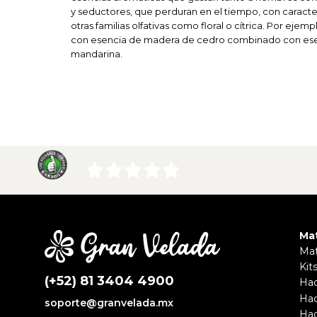
y seductores, que perduran en el tiempo, con caracterí
otras familias olfativas como floral o cítrica. Por ej
con esencia de madera de cedro combinado con esen
mandarina.
Mat
Mat
Kits
(+52) 81 3404 4900
Hac
Hac
soporte@granvelada.mx
Hac