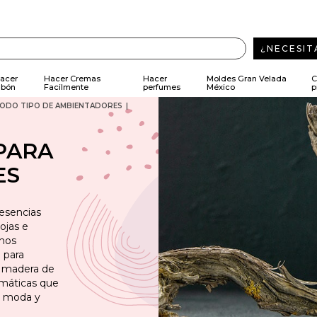
¿NECESIT
acer
Hacer Cremas
Hacer
Moldes Gran Velada
C
abón
Facilmente
perfumes
México
p
TODO TIPO DE AMBIENTADORES
PARA
ES
esencias
ojas e
 nos
a para
, madera de
omáticas que
e moda y