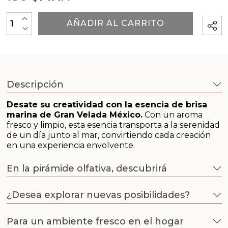
Outlet
+
AÑADIR AL CARRITO
Packaging para tus creaciones
-
Principios activos cosmetología
Recordatorios de primera comunión
Descripción
Regalos para bautizo
Desate su creatividad con la esencia de brisa
marina de Gran Velada México.
Con un aroma
fresco y limpio, esta esencia transporta a la serenidad
Regalos para boda
de un día junto al mar, convirtiendo cada creación
en una experiencia envolvente.
Insumos para Halloween
En la pirámide olfativa, descubrirá
Tarros para velas
¿Desea explorar nuevas posibilidades?
Tensioactivos
Para un ambiente fresco en el hogar