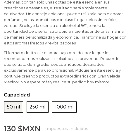
Aditivos para jabones y cosmetica
Moldes velas esotericas
Moldes para Halloween
Además, con tan solo unas gotas de esta esencia en sus
Hacer velas de masaje
Fragancias Amaderadas
creaciones artesanales, el resultado será simplemente
Inclusiones y Accesorios para Decorar Velas
cautivador. Un consejo adicional: puede utilizarla para elaborar
Artículos personalizados
Moldes navideños de Gran Velada
perfumes, velas aromáticas e incluso fregasuelos. ¡Increíble,
Fragancias Dulces
verdad! Si diluye la esencia en alcohol al 96º, tendrá la
Arcillas
oportunidad de diseñar su propio ambientador de brisa marina
Esencias de perfume femenino
de manera personalizada y económica. Transforme su hogar con
estos aromas frescos y revitalizadores.
Bases para cosmética y jabones
Esencias de perfume masculino
El formato de litro se elabora bajo pedido, por lo que le
Ceras cosmeticas
recomendamos realizar su solicitud a la brevedad. Recuerde
que se trata de ingredientes cosméticos, destinados
exclusivamente para uso profesional. ¡Adquiera esta esencia y
Conservantes, fijadores y reguladores de PH
continúe creando productos extraordinarios con Gran Velada
México! ¡No espere más y realice su pedido hoy mismo!
Envases para cosmética
Capacidad
Leches, aguas e hidrolatos
50 ml
250 ml
1000 ml
Libros y revistas de manualidades
130 $MXN
Impuestos incluidos