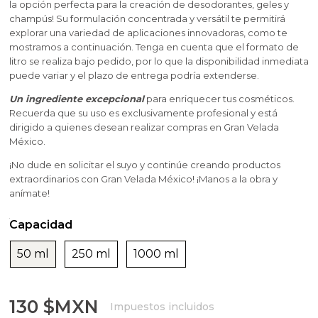
Aditivos para jabones y cosmetica
Moldes velas esotericas
Moldes para Halloween
la opción perfecta para la creación de desodorantes, geles y
Hacer velas de masaje
Fragancias Amaderadas
champús! Su formulación concentrada y versátil te permitirá
Inclusiones y Accesorios para Decorar Velas
explorar una variedad de aplicaciones innovadoras, como te
Artículos personalizados
Moldes navideños de Gran Velada
mostramos a continuación. Tenga en cuenta que el formato de
Fragancias Dulces
litro se realiza bajo pedido, por lo que la disponibilidad inmediata
Arcillas
puede variar y el plazo de entrega podría extenderse.
Esencias de perfume femenino
Un ingrediente excepcional
para enriquecer tus cosméticos.
Bases para cosmética y jabones
Recuerda que su uso es exclusivamente profesional y está
Esencias de perfume masculino
dirigido a quienes desean realizar compras en Gran Velada
México.
Ceras cosmeticas
¡No dude en solicitar el suyo y continúe creando productos
Conservantes, fijadores y reguladores de PH
extraordinarios con Gran Velada México! ¡Manos a la obra y
anímate!
Envases para cosmética
Capacidad
Leches, aguas e hidrolatos
50 ml
250 ml
1000 ml
Libros y revistas de manualidades
130 $MXN
Impuestos incluidos