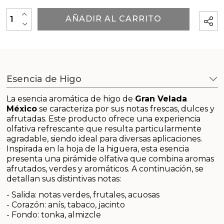
Outlet
+
AÑADIR AL CARRITO
-
Packaging para tus creaciones
Principios activos cosmetología
Recordatorios de primera comunión
Esencia de Higo
La esencia aromática de higo de
Gran Velada
Regalos para bautizo
México
se caracteriza por sus notas frescas, dulces y
afrutadas. Este producto ofrece una experiencia
Regalos para boda
olfativa refrescante que resulta particularmente
agradable, siendo ideal para diversas aplicaciones.
Inspirada en la hoja de la higuera, esta esencia
Insumos para Halloween
presenta una pirámide olfativa que combina aromas
afrutados, verdes y aromáticos. A continuación, se
Tarros para velas
detallan sus distintivas notas:
- Salida: notas verdes, frutales, acuosas
Tensioactivos
- Corazón: anís, tabaco, jacinto
- Fondo: tonka, almizcle