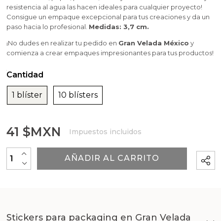
Aditivos para jabones y cosmetica
Moldes velas esotericas
Moldes para Halloween
Hacer velas de masaje
resistencia al agua las hacen ideales para cualquier proyecto!
Fragancias Amaderadas
Consigue un empaque excepcional para tus creaciones y da un
Inclusiones y Accesorios para Decorar Velas
Artículos personalizados
Moldes navideños de Gran Velada
paso hacia lo profesional.
Medidas: 3,7 cm.
Fragancias Dulces
¡No dudes en realizar tu pedido en
Gran Velada México
y
Arcillas
comienza a crear empaques impresionantes para tus productos!
Esencias de perfume femenino
Bases para cosmética y jabones
Cantidad
Esencias de perfume masculino
1 blíster
10 blísters
Ceras cosmeticas
Conservantes, fijadores y reguladores de PH
41 $MXN
Impuestos incluidos
Envases para cosmética
+
AÑADIR AL CARRITO
-
Leches, aguas e hidrolatos
Libros y revistas de manualidades
Stickers para packaging en Gran Velada