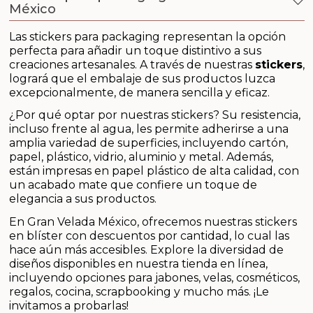
Outlet
México
Las stickers para packaging representan la opción
Packaging para tus creaciones
perfecta para añadir un toque distintivo a sus
creaciones artesanales. A través de nuestras
stickers
,
Principios activos cosmetología
logrará que el embalaje de sus productos luzca
excepcionalmente, de manera sencilla y eficaz.
Recordatorios de primera comunión
¿Por qué optar por nuestras stickers? Su resistencia,
incluso frente al agua, les permite adherirse a una
Regalos para bautizo
amplia variedad de superficies, incluyendo cartón,
papel, plástico, vidrio, aluminio y metal. Además,
están impresas en papel plástico de alta calidad, con
Regalos para boda
un acabado mate que confiere un toque de
elegancia a sus productos.
Insumos para Halloween
En Gran Velada México, ofrecemos nuestras stickers
en blíster con descuentos por cantidad, lo cual las
Tarros para velas
hace aún más accesibles. Explore la diversidad de
diseños disponibles en nuestra tienda en línea,
incluyendo opciones para jabones, velas, cosméticos,
Tensioactivos
regalos, cocina, scrapbooking y mucho más. ¡Le
invitamos a probarlas!