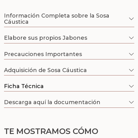
Outlet
Información Completa sobre la Sosa
Packaging para tus creaciones
Cáustica
Principios activos cosmetología
Elabore sus propios Jabones
Recordatorios de primera comunión
Precauciones Importantes
Regalos para bautizo
Adquisición de Sosa Cáustica
Regalos para boda
Ficha Técnica
Insumos para Halloween
Descarga aquí la documentación
Tarros para velas
Tensioactivos
TE MOSTRAMOS CÓMO