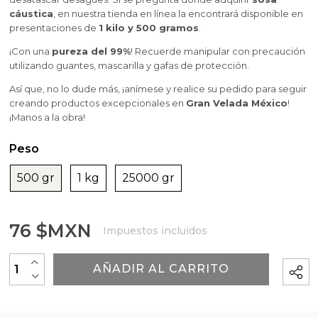
Aditivos para jabones y cosmetica
Moldes velas esotericas
Moldes para Halloween
Hacer velas de masaje
cáustica
, en nuestra tienda en línea la encontrará disponible en
Fragancias Amaderadas
presentaciones de
1 kilo y 500 gramos
.
Inclusiones y Accesorios para Decorar Velas
Artículos personalizados
Moldes navideños de Gran Velada
¡Con una
pureza del 99%
! Recuerde manipular con precaución
Fragancias Dulces
utilizando guantes, mascarilla y gafas de protección.
Arcillas
Esencias de perfume femenino
Así que, no lo dude más, ¡anímese y realice su pedido para seguir
creando productos excepcionales en
Gran Velada México
!
Bases para cosmética y jabones
¡Manos a la obra!
Esencias de perfume masculino
Ceras cosmeticas
Peso
500 gr
Conservantes, fijadores y reguladores de PH
1 kg
25000 gr
Envases para cosmética
76 $MXN
Impuestos incluidos
Leches, aguas e hidrolatos
+
AÑADIR AL CARRITO
-
Libros y revistas de manualidades