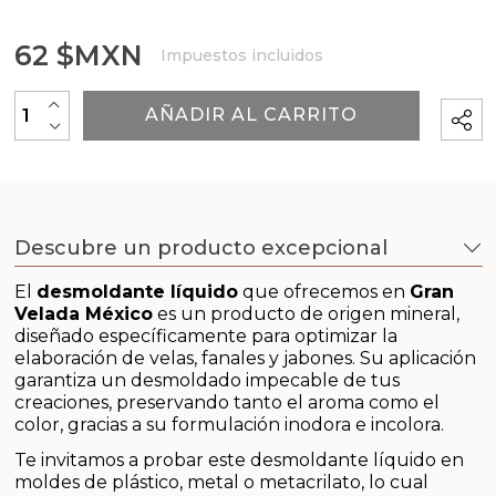
Outlet
62 $MXN
Impuestos incluidos
Packaging para tus creaciones
+
Principios activos cosmetología
AÑADIR AL CARRITO
-
Recordatorios de primera comunión
Regalos para bautizo
Descubre un producto excepcional
Regalos para boda
El
desmoldante líquido
que ofrecemos en
Gran
Velada México
es un producto de origen mineral,
Insumos para Halloween
diseñado específicamente para optimizar la
elaboración de velas, fanales y jabones. Su aplicación
garantiza un desmoldado impecable de tus
Tarros para velas
creaciones, preservando tanto el aroma como el
color, gracias a su formulación inodora e incolora.
Tensioactivos
Te invitamos a probar este desmoldante líquido en
moldes de plástico, metal o metacrilato, lo cual