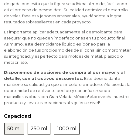
Aditivos para jabones y cosmetica
Moldes velas esotericas
Moldes para Halloween
Hacer velas de masaje
delgada que evita que la figura se adhiera al molde, facilitando
Fragancias Amaderadas
así el proceso de desmoldeo. Su calidad optimiza el desarrollo
Inclusiones y Accesorios para Decorar Velas
Artículos personalizados
Moldes navideños de Gran Velada
de velas, fanales y jabones artesanales, ayudándote a lograr
resultados sobresalientes en cada proyecto.
Fragancias Dulces
Arcillas
Es importante aplicar adecuadamente el desmoldante para
Esencias de perfume femenino
asegurar que no queden imperfecciones en tu producto final.
Asimismo, este desmoldante líquido es idóneo para la
Bases para cosmética y jabones
elaboración de tus propios moldes de silicona, sin comprometer
Esencias de perfume masculino
su integridad, y es perfecto para moldes de metal, plástico o
Ceras cosmeticas
metacrilato.
Disponemos de opciones de compra al por mayor y al
Conservantes, fijadores y reguladores de PH
detalle, con atractivos descuentos.
Este desmoldante
mantiene su calidad, ya que es incoloro e inodoro. ¡No pierdas la
oportunidad de realizar tu pedido y continúa creando
Envases para cosmética
maravillosas obras con Gran Velada México! ¡Aprovecha nuestro
producto y lleva tus creaciones al siguiente nivel!
Leches, aguas e hidrolatos
Capacidad
Libros y revistas de manualidades
50 ml
250 ml
1000 ml